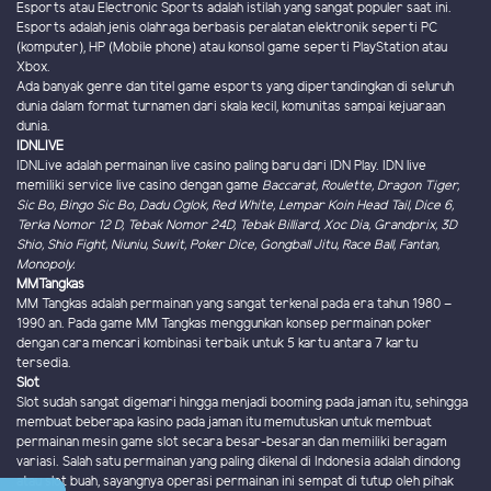
Esports atau Electronic Sports adalah istilah yang sangat populer saat ini.
Esports adalah jenis olahraga berbasis peralatan elektronik seperti PC
(komputer), HP (Mobile phone) atau konsol game seperti PlayStation atau
Xbox.
Ada banyak genre dan titel game esports yang dipertandingkan di seluruh
dunia dalam format turnamen dari skala kecil, komunitas sampai kejuaraan
dunia.
IDNLIVE
IDNLive adalah permainan live casino paling baru dari IDN Play. IDN live
memiliki service live casino dengan game
Baccarat, Roulette, Dragon Tiger,
Sic Bo, Bingo Sic Bo, Dadu Oglok, Red White, Lempar Koin Head Tail, Dice 6,
Terka Nomor 12 D, Tebak Nomor 24D, Tebak Billiard, Xoc Dia, Grandprix, 3D
Shio, Shio Fight, Niuniu, Suwit, Poker Dice, Gongball Jitu, Race Ball, Fantan,
Monopoly.
MMTangkas
MM Tangkas adalah permainan yang sangat terkenal pada era tahun 1980 –
1990 an. Pada game MM Tangkas menggunkan konsep permainan poker
dengan cara mencari kombinasi terbaik untuk 5 kartu antara 7 kartu
tersedia.
Slot
Slot sudah sangat digemari hingga menjadi booming pada jaman itu, sehingga
membuat beberapa kasino pada jaman itu memutuskan untuk membuat
permainan mesin game slot secara besar-besaran dan memiliki beragam
variasi. Salah satu permainan yang paling dikenal di Indonesia adalah dindong
atau slot buah, sayangnya operasi permainan ini sempat di tutup oleh pihak