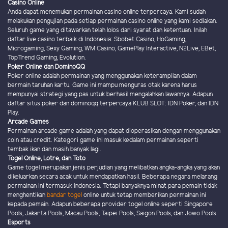
Casino Online
Anda dapat menemukan permainan casino online terpercaya. Kami sudah
melakukan pengujian pada setiap permainan casino online yang kami sediakan.
Seluruh game yang ditawarkan telah lolos dari syarat dan ketentuan. Inilah
daftar live casino terbaik di Indonesia: Sbobet Casino, HoGaming,
Microgaming, Sexy Gaming, WM Casino, GamePlay Interactive, N2Live, EBet,
TopTrend Gaming, Evolution.
Poker Online dan DominoQQ
Poker online adalah permainan yang menggunakan keterampilan dalam
bermain taruhan kartu. Game ini mampu menguras otak karena harus
mempunyai strategi yang pas untuk berhasil mengalahkan lawannya. Adapun
daftar situs poker dan dominoqq terpercaya KLUB SLOT: IDN Poker, dan IDN
Play.
Arcade Games
Permainan arcade game adalah yang dapat dioperasikan dengan menggunakan
coin atau credit. Kategori game ini masuk kedalam permainan seperti
tembak ikan dan masih banyak lagi.
Togel Online, Lotre, dan Toto
Game togel merupakan jenis perjudian yang melibatkan angka-angka yang akan
dikeluarkan secara acak untuk mendapatkan hasil. Beberapa negara melarang
permainan ini termasuk Indonesia. Tetapi banyaknya minat para pemain tidak
menghentikan
bandar togel
online untuk tetap memberikan permainan ini
kepada pemain. Adapun beberapa provider togel online seperti Singapore
Pools, Jakarta Pools, Macau Pools, Taipei Pools, Saigon Pools, dan Jowo Pools.
Esports