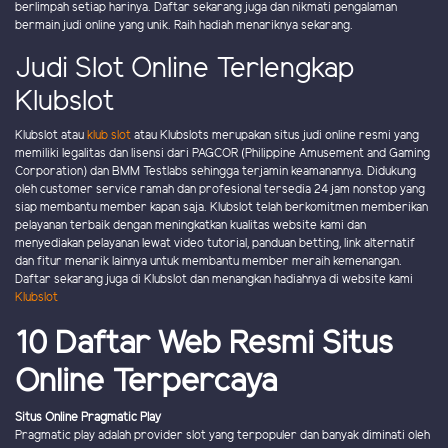
berlimpah setiap harinya. Daftar sekarang juga dan nikmati pengalaman
bermain judi online yang unik. Raih hadiah menariknya sekarang.
Judi Slot Online Terlengkap
Klubslot
Klubslot atau
klub slot
atau Klubslots merupakan situs judi online resmi yang
memiliki legalitas dan lisensi dari PAGCOR (Philippine Amusement and Gaming
Corporation) dan BMM Testlabs sehingga terjamin keamanannya. Didukung
oleh customer service ramah dan profesional tersedia 24 jam nonstop yang
siap membantu member kapan saja. Klubslot telah berkomitmen memberikan
pelayanan terbaik dengan meningkatkan kualitas website kami dan
menyediakan pelayanan lewat video tutorial, panduan betting, link alternatif
dan fitur menarik lainnya untuk membantu member meraih kemenangan.
Daftar sekarang juga di Klubslot dan menangkan hadiahnya di website kami
Klubslot
10 Daftar Web Resmi Situs
Online Terpercaya
Situs Online Pragmatic Play
Pragmatic play adalah provider slot yang terpopuler dan banyak diminati oleh