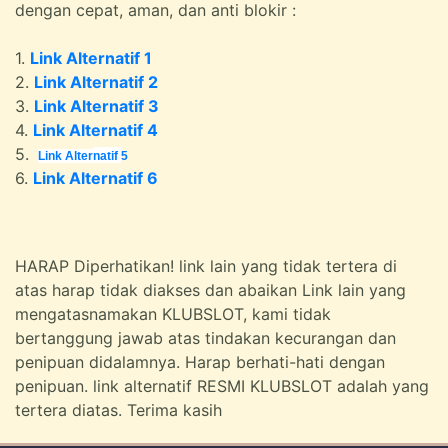
dengan cepat, aman, dan anti blokir :
1.
Link Alternatif 1
2.
Link Alternatif 2
3.
Link Alternatif 3
4.
Link Alternatif 4
5.
Link Alter
natif 
5
6.
Link Alternatif 6
HARAP Diperhatikan! link lain yang tidak tertera di
atas harap tidak diakses dan abaikan Link lain yang
mengatasnamakan KLUBSLOT, kami tidak
bertanggung jawab atas tindakan kecurangan dan
penipuan didalamnya. Harap berhati-hati dengan
penipuan. link alternatif RESMI KLUBSLOT adalah yang
tertera diatas. Terima kasih