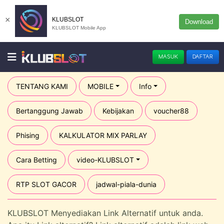
×
KLUBSLOT
Download
KLUBSLOT Mobile App
MASUK
DAFTAR
TENTANG KAMI
MOBILE
Info
Bertanggung Jawab
Kebijakan
voucher88
Phising
KALKULATOR MIX PARLAY
Cara Betting
video-KLUBSLOT
RTP SLOT GACOR
jadwal-piala-dunia
KLUBSLOT Menyediakan Link Alternatif untuk anda.