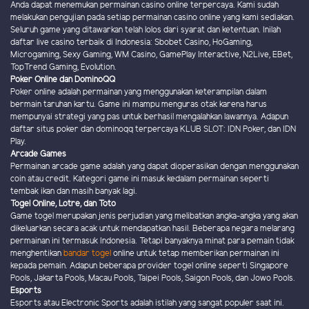
Anda dapat menemukan permainan casino online terpercaya. Kami sudah
melakukan pengujian pada setiap permainan casino online yang kami sediakan.
Seluruh game yang ditawarkan telah lolos dari syarat dan ketentuan. Inilah
daftar live casino terbaik di Indonesia: Sbobet Casino, HoGaming,
Microgaming, Sexy Gaming, WM Casino, GamePlay Interactive, N2Live, EBet,
TopTrend Gaming, Evolution.
Poker Online dan DominoQQ
Poker online adalah permainan yang menggunakan keterampilan dalam
bermain taruhan kartu. Game ini mampu menguras otak karena harus
mempunyai strategi yang pas untuk berhasil mengalahkan lawannya. Adapun
daftar situs poker dan dominoqq terpercaya KLUB SLOT: IDN Poker, dan IDN
Play.
Arcade Games
Permainan arcade game adalah yang dapat dioperasikan dengan menggunakan
coin atau credit. Kategori game ini masuk kedalam permainan seperti
tembak ikan dan masih banyak lagi.
Togel Online, Lotre, dan Toto
Game togel merupakan jenis perjudian yang melibatkan angka-angka yang akan
dikeluarkan secara acak untuk mendapatkan hasil. Beberapa negara melarang
permainan ini termasuk Indonesia. Tetapi banyaknya minat para pemain tidak
menghentikan
bandar togel
online untuk tetap memberikan permainan ini
kepada pemain. Adapun beberapa provider togel online seperti Singapore
Pools, Jakarta Pools, Macau Pools, Taipei Pools, Saigon Pools, dan Jowo Pools.
Esports
Esports atau Electronic Sports adalah istilah yang sangat populer saat ini.