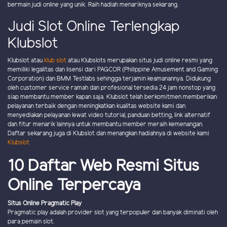
bermain judi online yang unik. Raih hadiah menariknya sekarang.
Judi Slot Online Terlengkap
Klubslot
Klubslot atau
klub slot
atau Klubslots merupakan situs judi online resmi yang
memiliki legalitas dan lisensi dari PAGCOR (Philippine Amusement and Gaming
Corporation) dan BMM Testlabs sehingga terjamin keamanannya. Didukung
oleh customer service ramah dan profesional tersedia 24 jam nonstop yang
siap membantu member kapan saja. Klubslot telah berkomitmen memberikan
pelayanan terbaik dengan meningkatkan kualitas website kami dan
menyediakan pelayanan lewat video tutorial, panduan betting, link alternatif
dan fitur menarik lainnya untuk membantu member meraih kemenangan.
Daftar sekarang juga di Klubslot dan menangkan hadiahnya di website kami
Klubslot
10 Daftar Web Resmi Situs
Online Terpercaya
Situs Online Pragmatic Play
Pragmatic play adalah provider slot yang terpopuler dan banyak diminati oleh
para pemain slot.