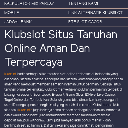
KALKULATOR MIX PARLAY
TENTANG KAMI
MOBILE
LINK ALTERNATIF KLUBSLOT
JADWAL BANK
RTP SLOT GACOR
Klubslot Situs Taruhan
Online Aman Dan
Terpercaya
Klubslot
hadir sebagai situs taruhan slot online terbesar di indonesia yang
dilengkapi sistem enkripsi tercepat dan sistem keamanan yang canggih serta
aman yang membuat member semakin nyaman untuk bermain. Sebagai situs
taruhan online terlengkap, Klubslot menyediakan puluhan permainan terbaik di
bidangnya seperti Sportbook, E-sport, Game Slots, IDNlive, Live Casino,
Togel Online dan Tembak Ikan. Seluruh game bisa dimainkan hanya dengan 1
user ID dengan proses registrasi yang mudah dan cepat. Klubslot atau klub
slot atau
Klubslots
juga bekerja sama dengan berbagai perbankan indonesia
dan ewallet yang bertujuan memudahkan member melakukan transaksi
deposit maupun withdraw. Kami juga menyediakan bonus menarik dan
berlimpah setiap harinya. Daftar sekarang juga dan nikmati pengalaman