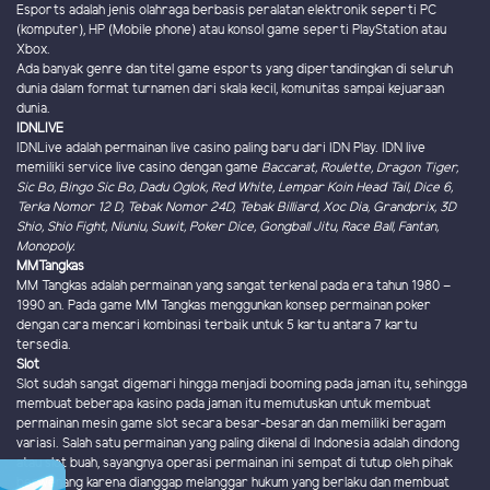
Esports adalah jenis olahraga berbasis peralatan elektronik seperti PC
(komputer), HP (Mobile phone) atau konsol game seperti PlayStation atau
Xbox.
Ada banyak genre dan titel game esports yang dipertandingkan di seluruh
dunia dalam format turnamen dari skala kecil, komunitas sampai kejuaraan
dunia.
IDNLIVE
IDNLive adalah permainan live casino paling baru dari IDN Play. IDN live
memiliki service live casino dengan game
Baccarat, Roulette, Dragon Tiger,
Sic Bo, Bingo Sic Bo, Dadu Oglok, Red White, Lempar Koin Head Tail, Dice 6,
Terka Nomor 12 D, Tebak Nomor 24D, Tebak Billiard, Xoc Dia, Grandprix, 3D
Shio, Shio Fight, Niuniu, Suwit, Poker Dice, Gongball Jitu, Race Ball, Fantan,
Monopoly.
MMTangkas
MM Tangkas adalah permainan yang sangat terkenal pada era tahun 1980 –
1990 an. Pada game MM Tangkas menggunkan konsep permainan poker
dengan cara mencari kombinasi terbaik untuk 5 kartu antara 7 kartu
tersedia.
Slot
Slot sudah sangat digemari hingga menjadi booming pada jaman itu, sehingga
membuat beberapa kasino pada jaman itu memutuskan untuk membuat
permainan mesin game slot secara besar-besaran dan memiliki beragam
variasi. Salah satu permainan yang paling dikenal di Indonesia adalah dindong
atau slot buah, sayangnya operasi permainan ini sempat di tutup oleh pihak
berwenang karena dianggap melanggar hukum yang berlaku dan membuat