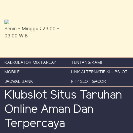
Senin - Minggu : 23:00 -
03:00 WIB
KALKULATOR MIX PARLAY
TENTANG KAMI
MOBILE
LINK ALTERNATIF KLUBSLOT
JADWAL BANK
RTP SLOT GACOR
Klubslot Situs Taruhan
Online Aman Dan
Terpercaya