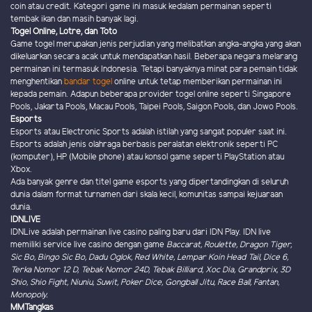
coin atau credit. Kategori game ini masuk kedalam permainan seperti
tembak ikan dan masih banyak lagi.
Togel Online, Lotre, dan Toto
Game togel merupakan jenis perjudian yang melibatkan angka-angka yang akan
dikeluarkan secara acak untuk mendapatkan hasil. Beberapa negara melarang
permainan ini termasuk Indonesia. Tetapi banyaknya minat para pemain tidak
menghentikan
bandar togel
online untuk tetap memberikan permainan ini
kepada pemain. Adapun beberapa provider togel online seperti Singapore
Pools, Jakarta Pools, Macau Pools, Taipei Pools, Saigon Pools, dan Jowo Pools.
Esports
Esports atau Electronic Sports adalah istilah yang sangat populer saat ini.
Esports adalah jenis olahraga berbasis peralatan elektronik seperti PC
(komputer), HP (Mobile phone) atau konsol game seperti PlayStation atau
Xbox.
Ada banyak genre dan titel game esports yang dipertandingkan di seluruh
dunia dalam format turnamen dari skala kecil, komunitas sampai kejuaraan
dunia.
IDNLIVE
IDNLive adalah permainan live casino paling baru dari IDN Play. IDN live
memiliki service live casino dengan game
Baccarat, Roulette, Dragon Tiger,
Sic Bo, Bingo Sic Bo, Dadu Oglok, Red White, Lempar Koin Head Tail, Dice 6,
Terka Nomor 12 D, Tebak Nomor 24D, Tebak Billiard, Xoc Dia, Grandprix, 3D
Shio, Shio Fight, Niuniu, Suwit, Poker Dice, Gongball Jitu, Race Ball, Fantan,
Monopoly.
MMTangkas