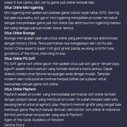
seperti live casino, slot, serta game judi online tembak ikan.
Situs Online Microgaming
Microgaming merupakan perusahaan game casino sejak tahun 2010. Seiring
berjalan nya waktu, slot gacor microgaming menjadikan provider tersebut
dengan menyediakan game judi slot online.Dan akhirnya microgaming mampu
bersaing dengan para provider besar lainnya.
Situs Online Boongo
Boongo merupakan salah satu situs online yang permainan nya didominisasi
dengan history China. Tema permainan nya mengadopsi dari cerita dan
histori China seperti super rich god, great panda, wu kong, lord fortune,
goodness of the moon, shen long mi bao.
Situs Online PG Soft
PG Soft game slot online gacor merupakan situs judi slot gacor terpercaya,
pgsoft adalah mesin pencari uang terbaik diantara mesin lainnya. Dapat
diakses melalui smartphone kesayangan anda dengan mudah. Tampilan
modern dan roda putaran minimal menjadi pilihan para player untuk
memainkan sebuah game slot online.
Situs Online Playtech
Playtech adalah provider yang menyediakan permainan slot online terbaik
dengan jackpot besar, yang membuat provider ini sudah menjadi salah satu
pesaing berat untuk pragmatic play. Playtech memilih grafik yang sangat baik
membuat game Playtech banyak diminati oleh slotter slot online di indonesia.
Berikut permainan terpopuler yang ada di Playtech :
Agen of the Gods Goddess of Wisdom
Geisha Story