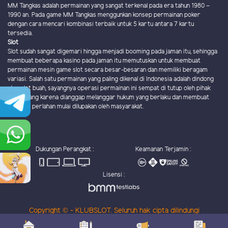
MM Tangkas adalah permainan yang sangat terkenal pada era tahun 1980 –
1990 an. Pada game MM Tangkas menggunkan konsep permainan poker
dengan cara mencari kombinasi terbaik untuk 5 kartu antara 7 kartu
tersedia.
Slot
Slot sudah sangat digemari hingga menjadi booming pada jaman itu, sehingga
membuat beberapa kasino pada jaman itu memutuskan untuk membuat
permainan mesin game slot secara besar-besaran dan memiliki beragam
variasi. Salah satu permainan yang paling dikenal di Indonesia adalah dindong
atau slot buah, sayangnya operasi permainan ini sempat di tutup oleh pihak
berwenang karena dianggap melanggar hukum yang berlaku dan membuat
game ini perlahan mulai dilupakan oleh masyarakat.
Dukungan Perangkat :
Keamanan Terjamin :
Lisensi :
Copyright © - KLUBSLOT. Seluruh hak cipta dilindungi