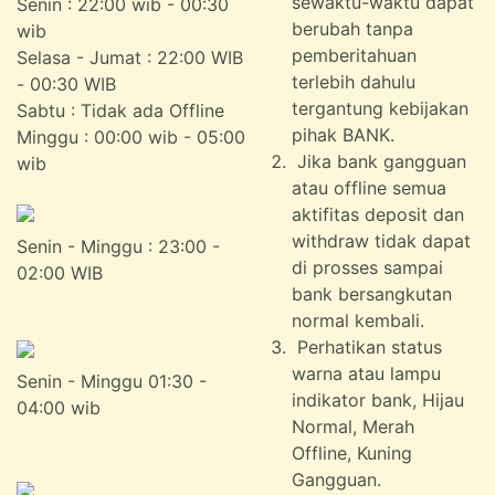
sewaktu-waktu dapat
Senin : 22:00 wib - 00:30
berubah tanpa
wib
pemberitahuan
Selasa - Jumat : 22:00 WIB
terlebih dahulu
- 00:30 WIB
tergantung kebijakan
Sabtu : Tidak ada Offline
pihak BANK.
Minggu : 00:00 wib - 05:00
Jika bank gangguan
wib
atau offline semua
aktifitas deposit dan
withdraw tidak dapat
Senin - Minggu : 23:00 -
di prosses sampai
02:00 WIB
bank bersangkutan
normal kembali.
Perhatikan status
warna atau lampu
Senin - Minggu 01:30 -
indikator bank, Hijau
04:00 wib
Normal, Merah
Offline, Kuning
Gangguan.